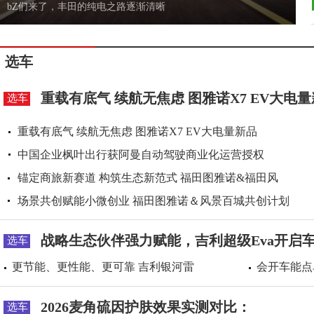
补能场景全覆盖车身电池分开卖，睿蓝9车身售价10.99万起
选车
重载有底气 续航无焦虑 图雅诺X7 EV大电
选车
重载有底气 续航无焦虑 图雅诺X7 EV大电量新品
中国企业枫叶出行获阿曼自动驾驶商业化运营授权
锚定商旅新赛道 构筑生态新范式 福田图雅诺&福田风
场景共创赋能小微创业 福田图雅诺＆风景百城共创计划
战略生态伙伴强力赋能，吉利超级Eva开启
选车
更节能、更性能、更可靠 吉利银河雷
会开车能点
2026麦角硫因护肤效果实测对比：
选车